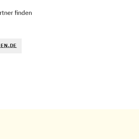
−
tner finden
EN.DE