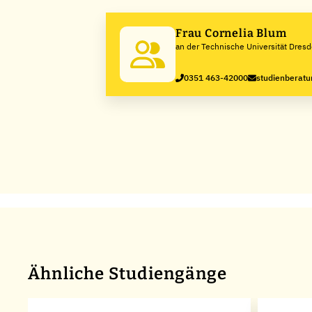
Frau Cornelia Blum
an der Technische Universität Dres
0351 463-42000
studienberat
Ähnliche Studiengänge