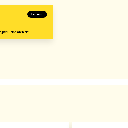
Leiterin
den
ung@tu-dresden.de