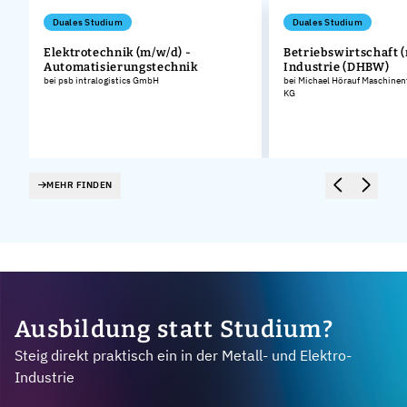
Duales Studium
Duales Studium
Elektrotechnik (m/w/d) -
Betriebswirtschaft (
Automatisierungstechnik
Industrie (DHBW)
bei psb intralogistics GmbH
bei Michael Hörauf Maschinen
KG
MEHR FINDEN
Ausbildung statt Studium?
Steig direkt praktisch ein in der Metall- und Elektro-
Industrie