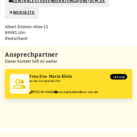
ZENTRALESTUDIENBERATUNG@UNI-ULM.DE
WEBSEITE
Albert-Einstein-Allee 11
89081 Ulm
Deutschland
Leaflet
|
©
OpenStreetMap
,
+
Ansprechpartner
Dieser Kontakt hilft dir weiter
−
Frau Eva-Maria Klein
Leitung
an der Universität Ulm
0731 50-24444
eva-maria.klein@uni-ulm.de