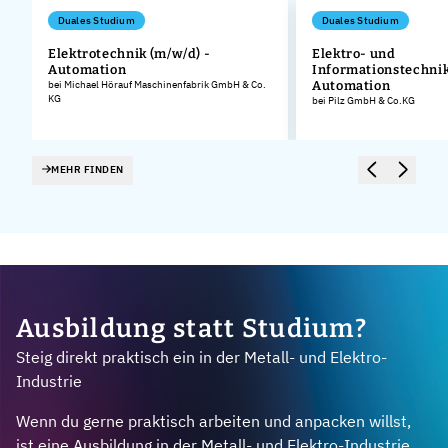
Duales Studium
Duales Studium
Elektrotechnik (m/w/d) -
Elektro- und
Automation
Informationstechnik
bei Michael Hörauf Maschinenfabrik GmbH & Co.
Automation
KG
bei Pilz GmbH & Co.KG
MEHR FINDEN
Ausbildung statt Studium?
Steig direkt praktisch ein in der Metall- und Elektro-
Industrie
Wenn du gerne praktisch arbeiten und anpacken willst,
ist eine Ausbildung in der Metall- und Elektro-Industrie