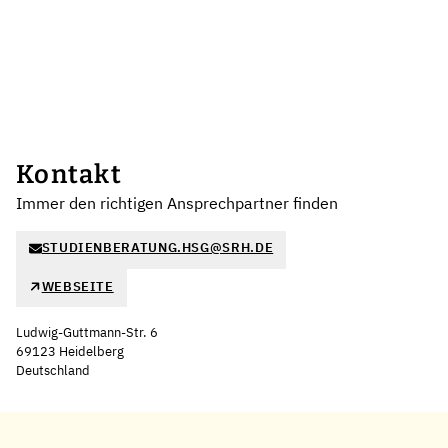
Kontakt
Immer den richtigen Ansprechpartner finden
STUDIENBERATUNG.HSG@SRH.DE
WEBSEITE
Ludwig-Guttmann-Str. 6
69123 Heidelberg
Deutschland
Leaflet
|
©
OpenStreetMap
,
+