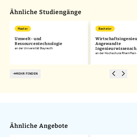
−
Ähnliche Studiengänge
Master
Bachelor
Umwelt- und
Wirtschaftsingenie
Ressourcentechnologie
Angewandte
an der Universität Bayreuth
Ingenieurwissensch
an der Hochschule RheinMain
MEHR FINDEN
Ähnliche Angebote