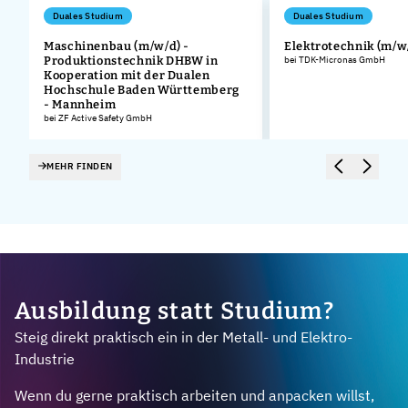
Duales Studium
Duales Studium
Maschinenbau (m/w/d) -
Elektrotechnik (m/w
Produktionstechnik DHBW in
bei TDK-Micronas GmbH
Kooperation mit der Dualen
Hochschule Baden Württemberg
- Mannheim
bei ZF Active Safety GmbH
MEHR FINDEN
Ausbildung statt Studium?
Steig direkt praktisch ein in der Metall- und Elektro-
Industrie
Wenn du gerne praktisch arbeiten und anpacken willst,