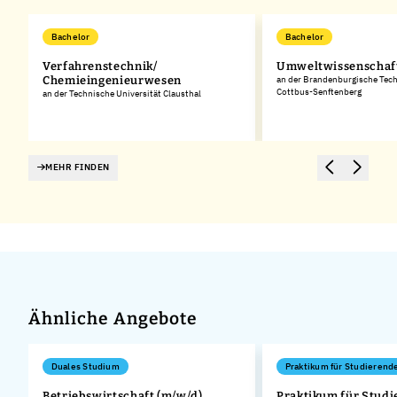
Bachelor
Bachelor
Verfahrenstechnik/
Umweltwissenschaf
Chemieingenieurwesen
an der Brandenburgische Tech
Cottbus-Senftenberg
an der Technische Universität Clausthal
MEHR FINDEN
Ähnliche Angebote
Duales Studium
Praktikum für Studierend
Betriebswirtschaft (m/w/d)
Praktikum für Stud