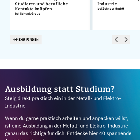
Studieren und berufliche
Industrie
Kontakte knüpfen
bei Zehnder GmbH
bei Schunk Group
MEHR FINDEN
Ausbildung statt Studium?
Steig direkt praktisch ein in der Metall- und Elektro-
Industrie
Wenn du gerne praktisch arbeiten und anpacken willst,
ist eine Ausbildung in der Metall- und Elektro-Industrie
genau das richtige für dich. Entdecke hier 40 spannende