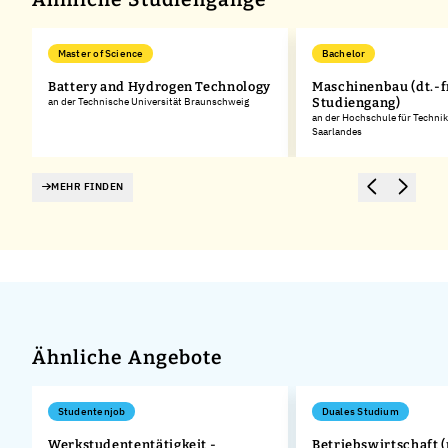
Master of Science
Bachelor
Battery and Hydrogen Technology
Maschinenbau (dt.-f
an der Technische Universität Braunschweig
Studiengang)
an der Hochschule für Technik
Saarlandes
MEHR FINDEN
Ähnliche Angebote
Studentenjob
Duales Studium
Werkstudententätigkeit -
Betriebswirtschaft (