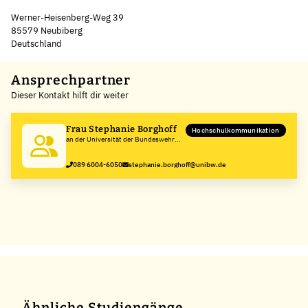
Werner-Heisenberg-Weg 39
85579 Neubiberg
Deutschland
Leaflet
|
©
OpenStreetMap
,
+
Ansprechpartner
Dieser Kontakt hilft dir weiter
−
Frau Stephanie Borghoff
Hochschulkommunikation
an der Universität der Bundeswehr
München
089 6004-6050
stephanie.borghoff@unibw.de
Ähnliche Studiengänge