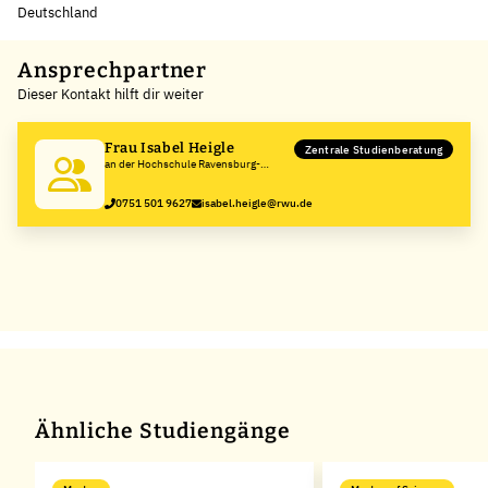
Deutschland
Leaflet
|
©
OpenStreetMap
,
+
Ansprechpartner
Dieser Kontakt hilft dir weiter
−
Frau Isabel Heigle
Zentrale Studienberatung
an der Hochschule Ravensburg-
Weingarten
0751 501 9627
isabel.heigle@rwu.de
Ähnliche Studiengänge