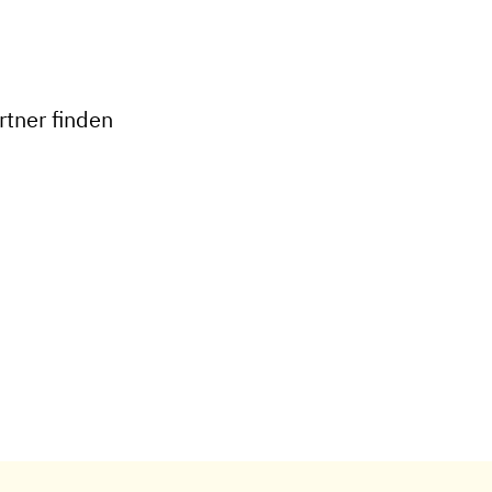
+
−
tner finden