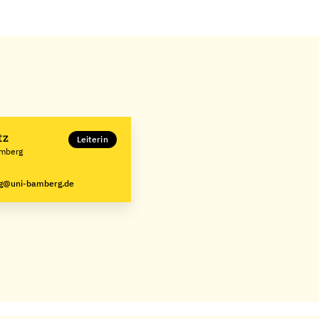
tz
Leiterin
amberg
ng@uni-bamberg.de