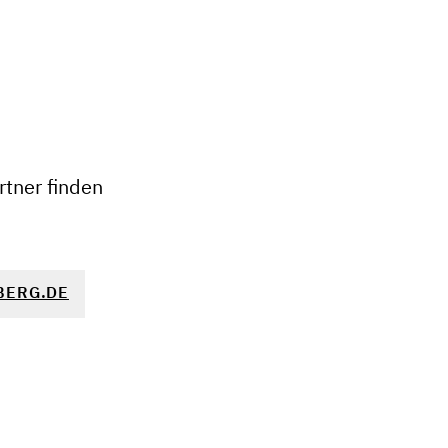
+
−
tner finden
BERG.DE