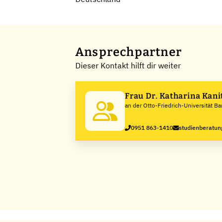
Ansprechpartner
Dieser Kontakt hilft dir weiter
Frau Dr. Katharina Kani
an der Otto-Friedrich-Universität B
0951 863-1410
studienberatu