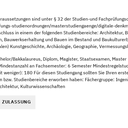
raussetzungen sind unter § 32 der Studien-und Fachprüfungso
ungs-studienordnungen/masterstudiengaenge/digitale-denkm
hluss in einem der folgenden Studienbereiche: Architektur,
n, Bauwerkserhaltung und Bauen im Bestand und Baukulturer
italen) Kunstgeschichte, Archäologie, Geographie, Vermessung
helor/Bakkalaureus, Diplom, Magister, Staatsexamen, Master
indestanzahl an Fachsemester: 6 Semester Mindestregelstudi
t weniger): 180 Für diesen Studiengang sollten Sie Ihren ers
n bzw. Studienbereiche erworben haben: Fächergruppe: Ingen
chitektur, Kulturwissenschaften
R ZULASSUNG