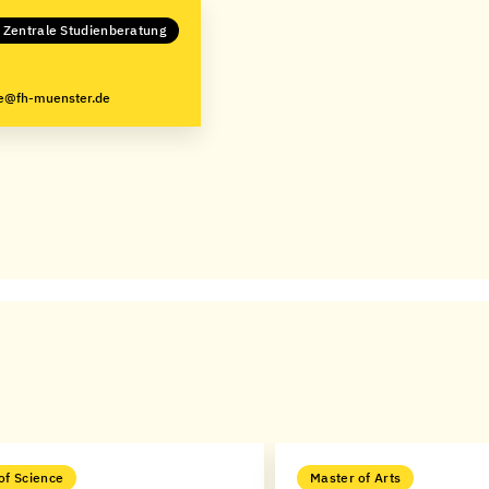
n Zentrale Studienberatung
ke@fh-muenster.de
of Science
Master of Arts