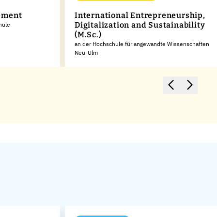
ement
In­ter­na­tio­nal En­tre­pre­neurship,
Di­gi­ta­liza­t­i­on and Sustaina­bi­li­ty
hule
(M.Sc.)
an der Hochschule für angewandte Wissenschaften
Neu-Ulm