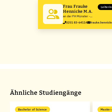
Frau Frauke
Leiteri
Hennicke M.A.
an der FH Münster -
University of Applied
0251 83-64114
frauke.hennic
Sciences
Ähnliche Studiengänge
Bachelor of Science
Master 