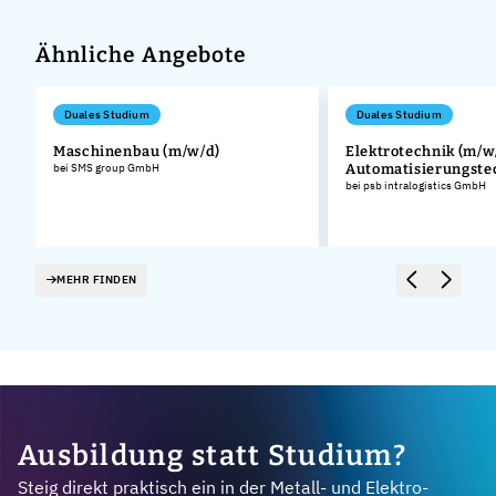
Ähnliche Angebote
Duales Studium
Duales Studium
Maschinenbau (m/w/d)
Elektrotechnik (m/w/
bei SMS group GmbH
Automatisierungste
bei psb intralogistics GmbH
MEHR FINDEN
Ausbildung statt Studium?
Steig direkt praktisch ein in der Metall- und Elektro-