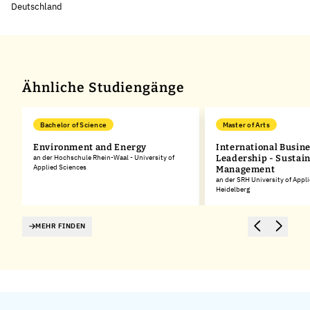
Deutschland
Leaflet
|
©
OpenStreetMap
,
+
−
Ähnliche Studiengänge
Bachelor of Science
Master of Arts
Environment and Energy
International Busine
an der Hochschule Rhein-Waal - University of
Leadership - Sustain
Applied Sciences
Management
an der SRH University of Appl
Heidelberg
MEHR FINDEN