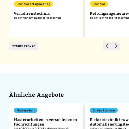
Bachelor of Engineering
Bachelor
Verfahrenstechnik
Rettungsingenieur
an der Wilhelm Büchner Hochschule
an der Technische Hochschule
MEHR FINDEN
Ähnliche Angebote
Masterarbeit
Duales Studium
Masterarbeiten in verschiedenen
Elektrotechnik (m/w/
Fachrichtungen
Automatisierungste
bei HOSOKAWA ALPINE Aktiengesellschaft
bei psb intralogistics GmbH