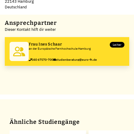
22143 Hamburg
Deutschland
Leaflet
|
©
OpenStreetMap
,
+
Ansprechpartner
Dieser Kontakt hilft dir weiter
−
Frau Ines Schaar
Leiter
an der Europäische Fernhochschule Hamburg
040 67570-700
studienberatung@euro-fh.de
Ähnliche Studiengänge