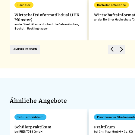
Bachelor
Bachelor of Science
Wirtschaftsinformatik dual (IHK
Wirtschaftsinformat
Münster)
an der Berliner Hochschule fü
an der Westfälische Hochschule Gelsenkirchen,
Bocholt, Recklinghausen
MEHR FINDEN
Ähnliche Angebote
Schülerpraktikum
Praktikum für Studierend
Schülerpraktikum
Praktikum
bei REINTJES GmbH
bei Chr. Mayr GmbH + Co. KG