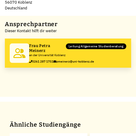
56070 Koblenz
Deutschland
Leaflet
|
©
OpenStreetMap
,
+
Ansprechpartner
Dieser Kontakt hilft dir weiter
−
Frau Petra
Leitung Allgemeine Studienberatung
Meinerz
an der Universität Koblenz
0261 287 1751
pmeinerz@uni-koblenz.de
Ähnliche Studiengänge