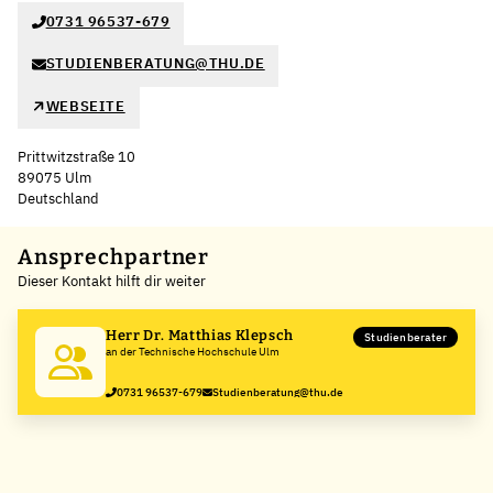
0731 96537-679
STUDIENBERATUNG@THU.DE
WEBSEITE
Prittwitzstraße 10
89075 Ulm
Deutschland
Leaflet
|
©
OpenStreetMap
,
+
Ansprechpartner
Dieser Kontakt hilft dir weiter
−
Herr Dr. Matthias Klepsch
Studienberater
an der Technische Hochschule Ulm
0731 96537-679
Studienberatung@thu.de