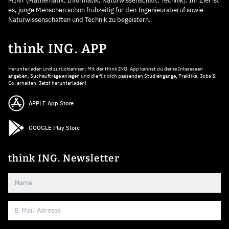
MINT (Mathematik, Informatik, Naturwissenschaft, Technik). Ihr Ziel ist
es, junge Menschen schon frühzeitig für den Ingenieursberuf sowie
Naturwissenschaften und Technik zu begeistern.
think ING. APP
Herunterladen und zurücklehnen: Mit der think ING. App kannst du deine Interessen
angeben, Suchaufträge anlegen und die für dich passenden Studiengänge, Praktika, Jobs &
Co. erhalten. Jetzt herunterladen!
APPLE App Store
GOOGLE Play Store
think ING. Newsletter