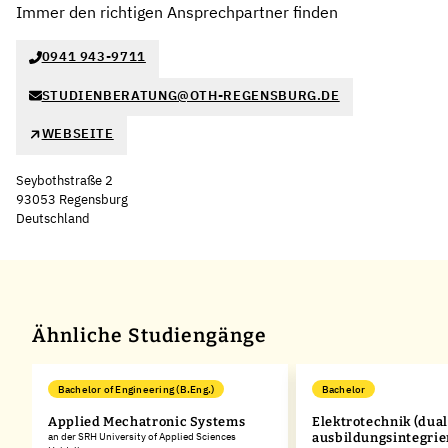
Immer den richtigen Ansprechpartner finden
0941 943-9711
STUDIENBERATUNG@OTH-REGENSBURG.DE
WEBSEITE
Seybothstraße 2
93053 Regensburg
Deutschland
Leaflet
|
©
OpenStreetMap
,
+
−
Ähnliche Studiengänge
Bachelor of Engineering (B.Eng.)
Bachelor
Applied Mechatronic Systems
Elektrotechnik (dual
an der SRH University of Applied Sciences
ausbildungsintegrie