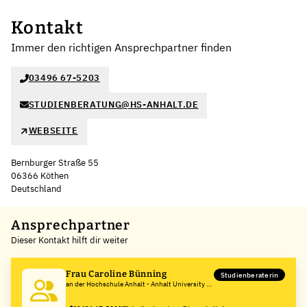
Kontakt
Immer den richtigen Ansprechpartner finden
03496 67-5203
STUDIENBERATUNG@HS-ANHALT.DE
WEBSEITE
Bernburger Straße 55
06366 Köthen
Deutschland
Leaflet
|
©
OpenStreetMap
,
+
Ansprechpartner
Dieser Kontakt hilft dir weiter
−
Frau Caroline Bünning
Studienberaterin
an der Hochschule Anhalt - Anhalt University of
Applied Sciences