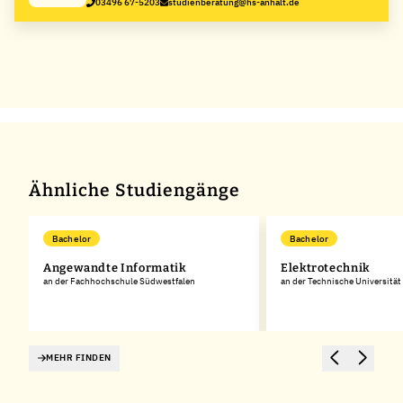
03496 67-5203
studienberatung@hs-anhalt.de
Ähnliche Studiengänge
Bachelor
Bachelor
Angewandte Informatik
Elektrotechnik
an der Fachhochschule Südwestfalen
an der Technische Universität
MEHR FINDEN