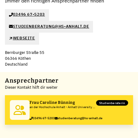
Immer den richtigen Ansprechpartner finden
03496 67-5203
STUDIENBERATUNG@HS-ANHALT.DE
WEBSEITE
Bernburger Straße 55
06366 Köthen
Deutschland
Leaflet
|
©
OpenStreetMap
,
+
Ansprechpartner
Dieser Kontakt hilft dir weiter
−
Frau Caroline Bünning
Studienberaterin
an der Hochschule Anhalt - Anhalt University of
Applied Sciences
03496 67-5203
studienberatung@hs-anhalt.de