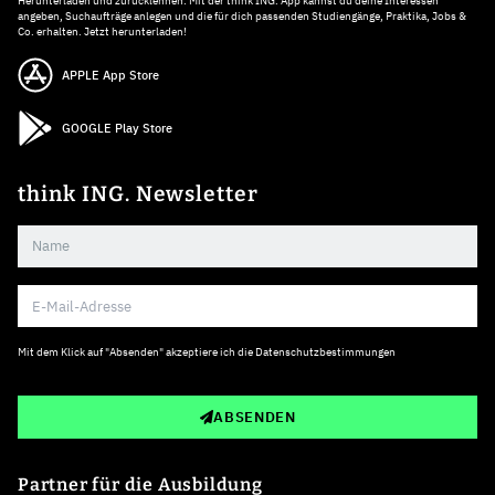
Herunterladen und zurücklehnen: Mit der think ING. App kannst du deine Interessen
angeben, Suchaufträge anlegen und die für dich passenden Studiengänge, Praktika, Jobs &
Co. erhalten. Jetzt herunterladen!
APPLE App Store
GOOGLE Play Store
think ING. Newsletter
Mit dem Klick auf "Absenden" akzeptiere ich die
Datenschutzbestimmungen
ABSENDEN
Partner für die Ausbildung