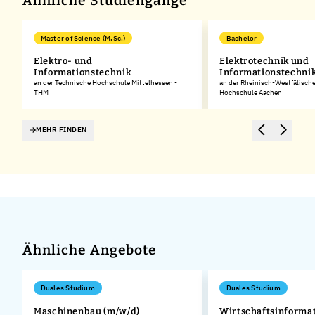
Ähnliche Studiengänge
Master of Science (M.Sc.)
Bachelor
Elektro- und
Elektrotechnik und
Informationstechnik
Informationstechni
an der Technische Hochschule Mittelhessen -
an der Rheinisch-Westfälisch
THM
Hochschule Aachen
MEHR FINDEN
Ähnliche Angebote
Duales Studium
Duales Studium
Maschinenbau (m/w/d)
Wirtschaftsinformat