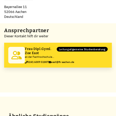
Bayernallee 11
52066 Aachen
Deutschland
Leaflet
|
©
OpenStreetMap
,
+
Ansprechpartner
Dieser Kontakt hilft dir weiter
−
Frau Dipl.Gyml.
Leitung allgemeine Studienberatung
Zoe East
an der Fachhochschule
Aachen
0241 6009 51807
east@fh-aachen.de