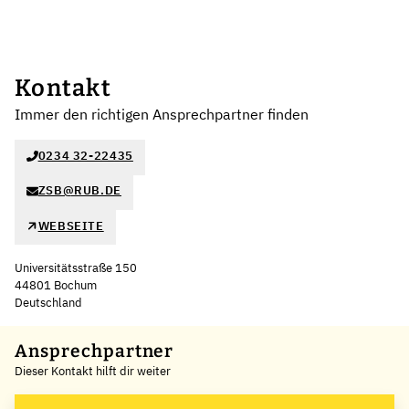
Kontakt
Immer den richtigen Ansprechpartner finden
0234 32-22435
ZSB@RUB.DE
WEBSEITE
Universitätsstraße 150
44801 Bochum
Deutschland
Leaflet
|
©
OpenStreetMap
,
+
Ansprechpartner
Dieser Kontakt hilft dir weiter
−