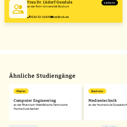
Frau Dr. Lüdorf Gundula
Leiterin
an der Ruhr-Universität Bochum
0234 32-22435
zsb@rub.de
Ähnliche Studiengänge
Master
Bachelor
Computer Engineering
Medientechnik
an der Rheinisch-Westfälische Technische
an der Hochschule Düsseldorf
Hochschule Aachen