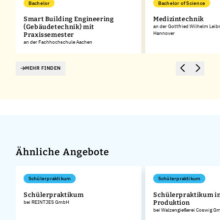
Bachelor
Bachelor of Science
Smart Building Engineering
Medizintechnik
(Gebäudetechnik) mit
an der Gottfried Wilhelm Leib
Hannover
Praxissemester
an der Fachhochschule Aachen
MEHR FINDEN
Ähnliche Angebote
Schülerpraktikum
Schülerpraktikum
Schülerpraktikum
Schülerpraktikum in
bei REINTJES GmbH
Produktion
bei Walzengießerei Coswig G