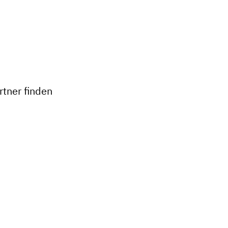
+
−
tner finden