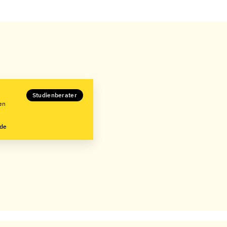
Studienberater
en
.de