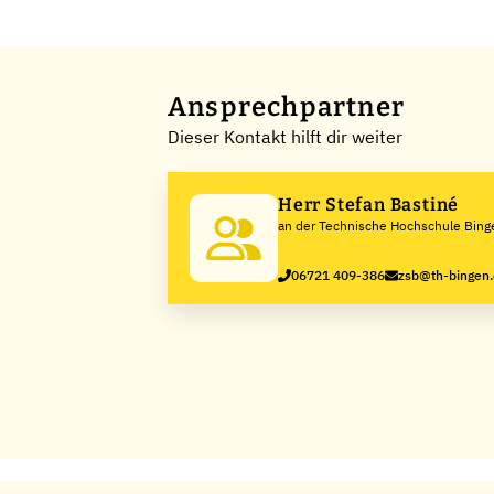
Ansprechpartner
Dieser Kontakt hilft dir weiter
Herr Stefan Bastiné
an der Technische Hochschule Bing
06721 409-386
zsb@th-bingen