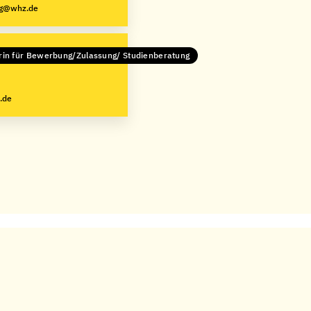
ng@whz.de
in für Bewerbung/Zulassung/ Studienberatung
.de