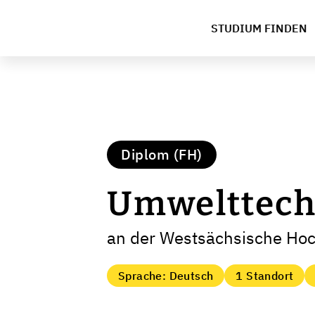
STUDIUM FINDEN
Diplom (FH)
Umwelttech
an der Westsächsische Ho
Sprache: Deutsch
1 Standort