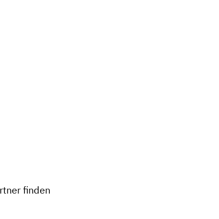
+
−
tner finden