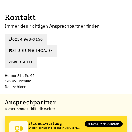
Kontakt
Immer den richtigen Ansprechpartner finden
0234 968-3150
STUDIUM@THGA.DE
WEBSEITE
Herner Straße 45
44787 Bochum
Deutschland
Leaflet
|
©
OpenStreetMap
,
+
Ansprechpartner
Dieser Kontakt hilft dir weiter
−
Studienberatung
Mitarbeiterin Zentrale
an der Technische Hochschule Georg
Agricola