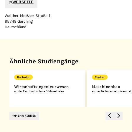
WEBSEITE
Walther-Meißner-Straße 1
85748 Garching
Deutschland
Leaflet
|
©
OpenStreetMap
,
+
−
Ähnliche Studiengänge
Bachelor
Master
Wirtschaftsingenieurwesen
Maschinenbau
rg
an der Fachhochschule Südwestfalen
an der Technische Universität
MEHR FINDEN