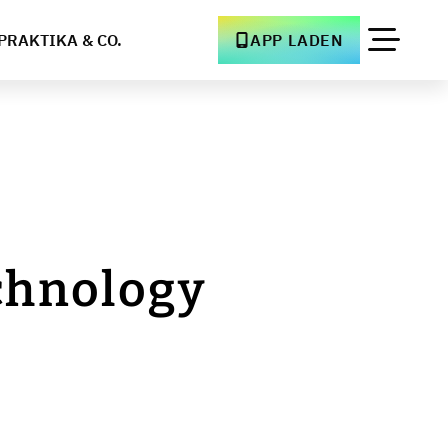
PRAKTIKA & CO.
APP LADEN
chnology