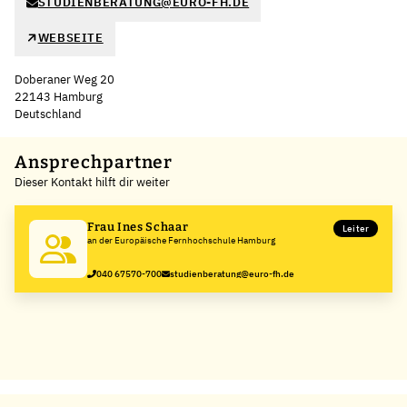
STUDIENBERATUNG@EURO-FH.DE
WEBSEITE
Doberaner Weg 20
22143 Hamburg
Deutschland
Leaflet
|
©
OpenStreetMap
,
+
Ansprechpartner
Dieser Kontakt hilft dir weiter
−
Frau Ines Schaar
Leiter
an der Europäische Fernhochschule Hamburg
040 67570-700
studienberatung@euro-fh.de