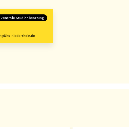
 Zentrale Studienberatung
ng@hs-niederrhein.de