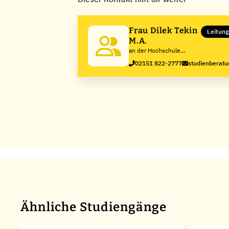
Frau Dilek Tekin
Leitung
M.A.
an der Hochschule
Niederrhein
02151 822-2777
studienberatu
Ähnliche Studiengänge