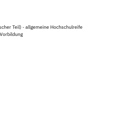
cher Teil) - allgemeine Hochschulreife
 Vorbildung
Leaflet
|
©
OpenStreetMap
,