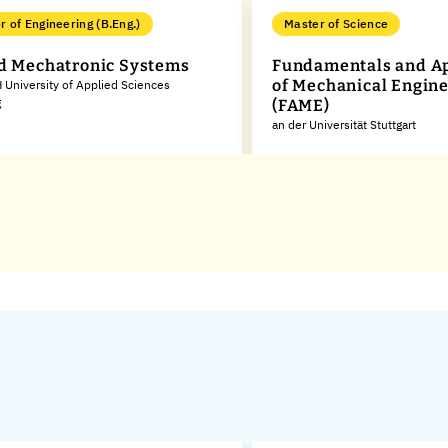
r of Engineering (B.Eng.)
Master of Science
d Mechatronic Systems
Fundamentals and Ap
of Mechanical Engin
 University of Applied Sciences
g
(FAME)
an der Universität Stuttgart