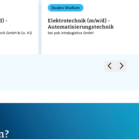
Duales Studium
d) -
Elektrotechnik (m/w/d) -
Automatisierungstechnik
brik GmbH & Co. KG
bei psb intralogistics GmbH
m?