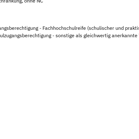
chränkung, ohne NC
gsberechtigung - Fachhochschulreife (schulischer und praktis
ulzugangsberechtigung - sonstige als gleichwertig anerkannte
+