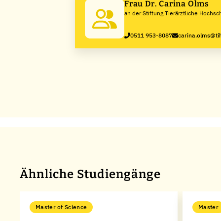
Frau Dr. Carina Olms
an der Stiftung Tierärztliche Hochs
0511 953-8087
carina.olms@ti
Ähnliche Studiengänge
Master of Science
Master