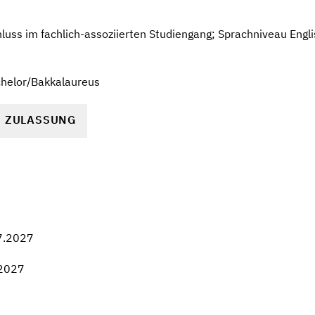
uss im fachlich-assoziierten Studiengang; Sprachniveau Engli
chelor/Bakkalaureus
R ZULASSUNG
7.2027
.2027