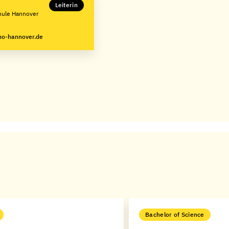
Leiterin
chule Hannover
ho-hannover.de
Bachelor of Science