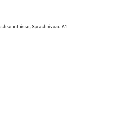
schkenntnisse, Sprachniveau A1
Leaflet
|
©
OpenStreetMap
,