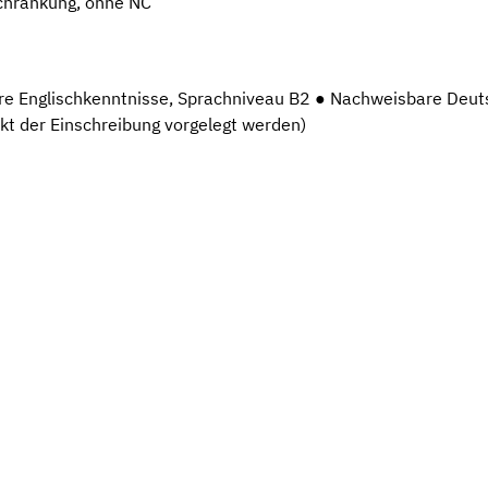
chränkung, ohne NC
re Englischkenntnisse, Sprachniveau B2 ● Nachweisbare Deut
t der Einschreibung vorgelegt werden)
+