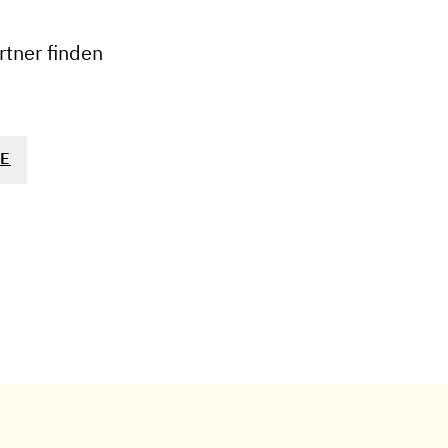
−
tner finden
E