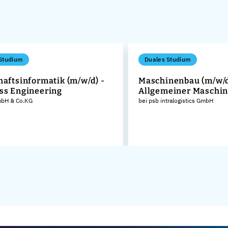
Studium
Duales Studium
haftsinformatik (m/w/d) -
Maschinenbau (m/w/d
ss Engineering
Allgemeiner Maschi
GmbH & Co.KG
bei psb intralogistics GmbH