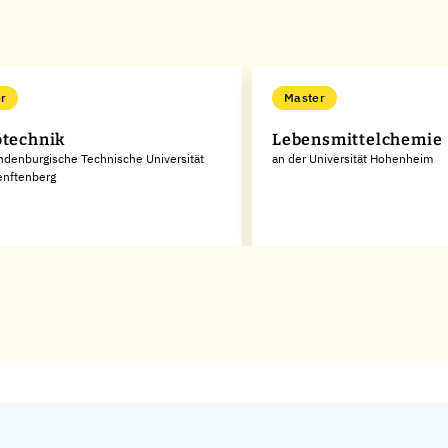
r
Master
otechnik
Lebensmittelchemie
ndenburgische Technische Universität
an der Universität Hohenheim
enftenberg