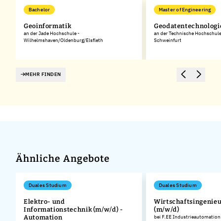
Bachelor
Master of Engineering
Geoinformatik
Geodatentechnologi
an der Jade Hochschule -
an der Technische Hochschul
Wilhelmshaven/Oldenburg/Elsfleth
Schweinfurt
MEHR FINDEN
Ähnliche Angebote
Duales Studium
Duales Studium
Elektro- und
Wirtschaftsingenie
Informationstechnik (m/w/d) -
(m/w/d)
Automation
bei F.EE Industrieautomatio