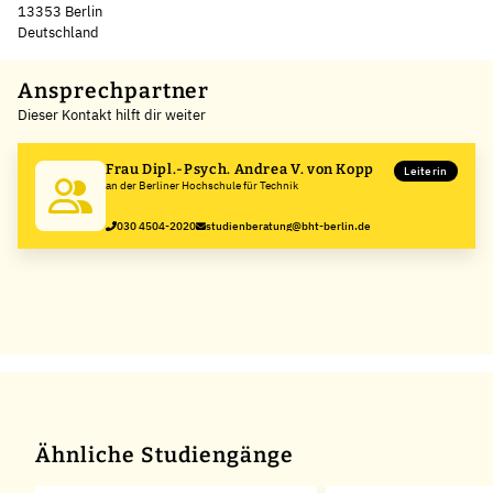
13353 Berlin
Deutschland
Leaflet
|
©
OpenStreetMap
,
+
Ansprechpartner
Dieser Kontakt hilft dir weiter
−
Frau Dipl.-Psych. Andrea V. von Kopp
Leiterin
an der Berliner Hochschule für Technik
030 4504-2020
studienberatung@bht-berlin.de
Ähnliche Studiengänge