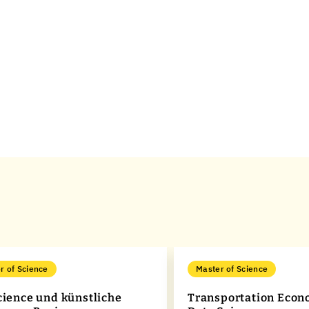
r of Science
Master of Science
cience und künstliche
Transportation Econ