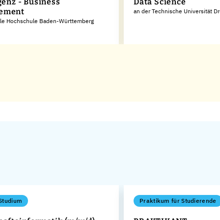
genz - Business
Data Science
ement
an der Technische Universität D
ale Hochschule Baden-Württemberg
Studium
Praktikum für Studierende