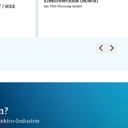
Elektrotechnik (m/w/d)
 / HSE
bei TDK-Micronas GmbH
m?
lektro-Industrie