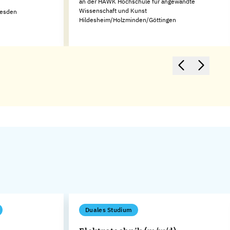
an der HAWK Hochschule für angewandte
Wissenschaft und Kunst
resden
Hildesheim/Holzminden/Göttingen
Duales Studium