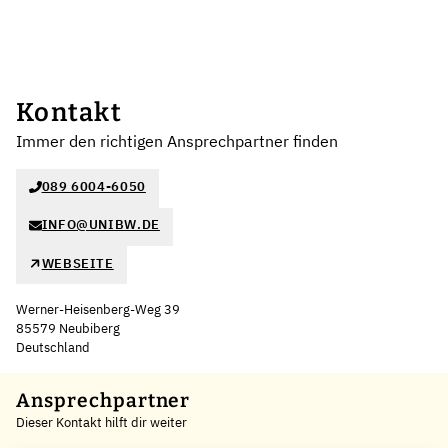
Kontakt
Immer den richtigen Ansprechpartner finden
089 6004-6050
INFO@UNIBW.DE
WEBSEITE
Werner-Heisenberg-Weg 39
85579 Neubiberg
Deutschland
Leaflet
|
©
OpenStreetMap
,
+
Ansprechpartner
Dieser Kontakt hilft dir weiter
−