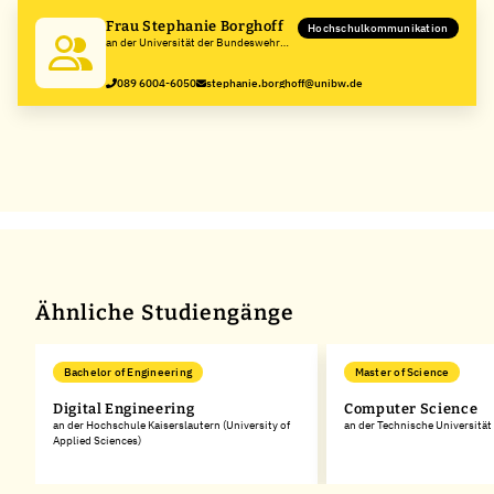
Frau Stephanie Borghoff
Hochschulkommunikation
an der Universität der Bundeswehr
München
089 6004-6050
stephanie.borghoff@unibw.de
Ähnliche Studiengänge
Bachelor of Engineering
Master of Science
Digital Engineering
Computer Science
an der Hochschule Kaiserslautern (University of
an der Technische Universitä
Applied Sciences)