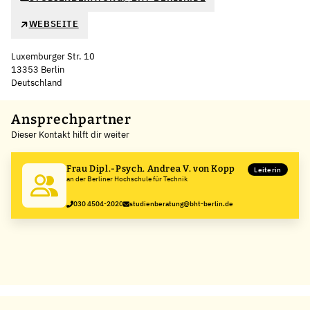
WEBSEITE
Luxemburger Str. 10
13353 Berlin
Deutschland
Leaflet
|
©
OpenStreetMap
,
+
Ansprechpartner
Dieser Kontakt hilft dir weiter
−
Frau Dipl.-Psych. Andrea V. von Kopp
Leiterin
an der Berliner Hochschule für Technik
030 4504-2020
studienberatung@bht-berlin.de