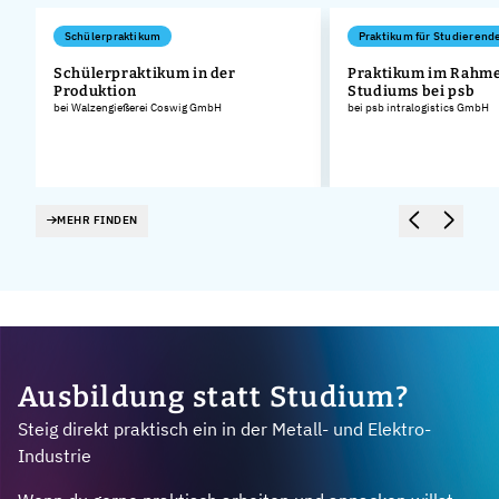
Schülerpraktikum
Praktikum für Studierend
Schülerpraktikum in der
Praktikum im Rahme
Produktion
Studiums bei psb
bei Walzengießerei Coswig GmbH
bei psb intralogistics GmbH
MEHR FINDEN
Ausbildung statt Studium?
Steig direkt praktisch ein in der Metall- und Elektro-
Industrie