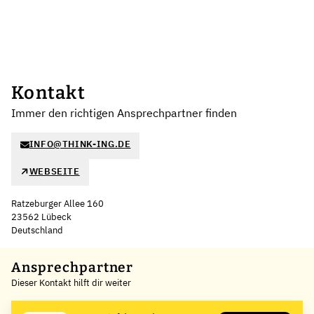
Kontakt
Immer den richtigen Ansprechpartner finden
INFO@THINK-ING.DE
WEBSEITE
Ratzeburger Allee 160
23562 Lübeck
Deutschland
Leaflet
|
©
OpenStreetMap
,
+
Ansprechpartner
Dieser Kontakt hilft dir weiter
−