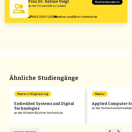
Frau Dr. Sabine Voigt
Studienberaterin
an der Universität zu Lübeck
0451 3101-1250
sabine.voigt@uni-luebeck.de
Ähnliche Studiengänge
Master of Engineering
Master
Embedded Systems and Digital
Applied Computer S
Technologies
an der Hochschule Schmalkal
an der Wilhelm Büchner Hochschule