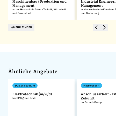
Maschinenbau / Produktion und
Industrial Engineer
Management
Management
an der Hochschule Aalen - Technik, Wirtschaft
an der Hochschule Konstanz T
und Gesundheit
und Gestaltung
MEHR FINDEN
Ähnliche Angebote
Duales Studium
Masterarbeit
Elektrotechnik (m/w/d)
Abschlussarbeit - Fit
bei SMS group GmbH
Zukunft
.
bei Schunk Group