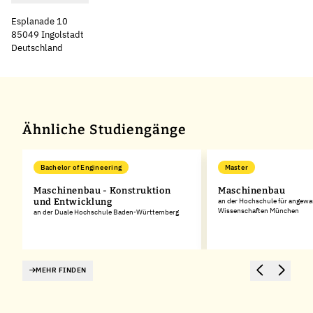
Esplanade 10
85049 Ingolstadt
Deutschland
Leaflet
|
©
OpenStreetMap
,
+
−
Ähnliche Studiengänge
Bachelor of Engineering
Master
Maschinenbau - Konstruktion
Maschinenbau
und Entwicklung
an der Hochschule für angew
Wissenschaften München
an der Duale Hochschule Baden-Württemberg
MEHR FINDEN