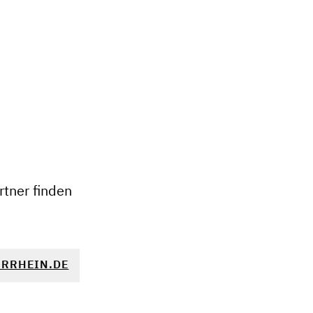
+
−
tner finden
RRHEIN.DE