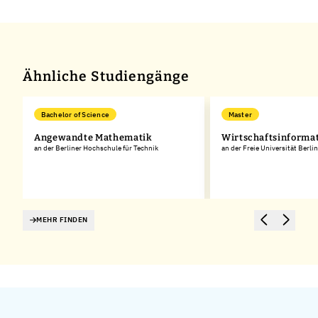
Leaflet
|
©
OpenStreetMap
,
+
−
Ähnliche Studiengänge
Bachelor of Science
Master
Angewandte Mathematik
Wirtschaftsinforma
an der Berliner Hochschule für Technik
an der Freie Universität Berlin
MEHR FINDEN