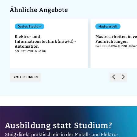
Ähnliche Angebote
Duales Studium
Masterarbeit
Elektro- und
Masterarbeiten in v
Informationstechnik (m/w/d) -
Fachrichtungen
Automation
bei HOSOKAWA ALPINE Aktieng
bei Pilz GmbH & Co.KG
MEHR FINDEN
Ausbildung statt Studium?
Steig direkt praktisch ein in der Metall- und Elektro-