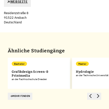
WEBSEITE
Residenzstraße 8
91522 Ansbach
Deutschland
Leaflet
|
©
OpenStreetMap
,
+
−
Ähnliche Studiengänge
Bachelor
Master
Grafikdesign Screen-&
Hydrologie
Printmedia
an der Technische Universitä
an der Fachhochschule Dresden
MEHR FINDEN