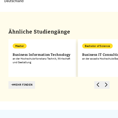
Deutschland
Leaflet
|
©
OpenStreetMap
,
+
−
Ähnliche Studiengänge
Master
Bachelor of Science
Business Information Technology
Business IT Consulti
an der Hochschule Konstanz Technik, Wirtschaft
an der accadis Hochschule B
und Gestaltung
MEHR FINDEN