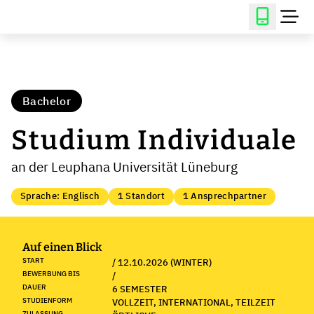
Bachelor
Studium Individuale
an der Leuphana Universität Lüneburg
Sprache: Englisch
1 Standort
1 Ansprechpartner
Auf einen Blick
START
/ 12.10.2026 (WINTER)
BEWERBUNG BIS
/
DAUER
6 SEMESTER
STUDIENFORM
VOLLZEIT, INTERNATIONAL, TEILZEIT
ZULASSUNG