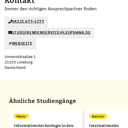
Kontakt
Immer den richtigen Ansprechpartner finden
04131 677-2277
STUDIERENDENSERVICE@LEUPHANA.DE
WEBSEITE
Universitätsallee 1
21335 Lüneburg
Deutschland
Leaflet
|
©
OpenStreetMap
,
+
−
Ähnliche Studiengänge
Master
Bachelor
Informationstechnologie in den
Internationales