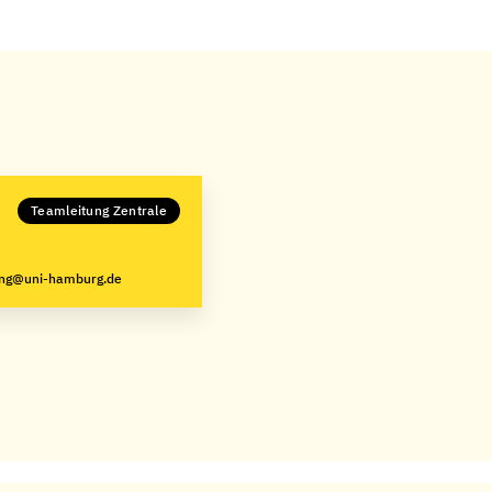
Teamleitung Zentrale
ung@uni-hamburg.de