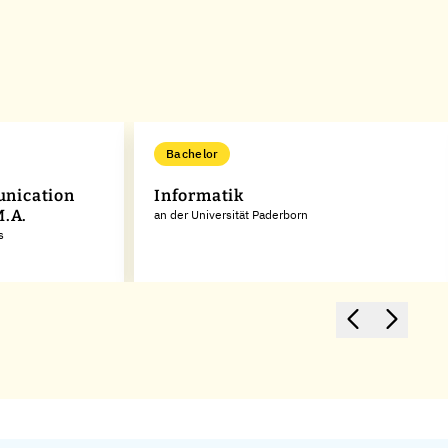
Bachelor
nication
Informatik
M.A.
an der Universität Paderborn
s