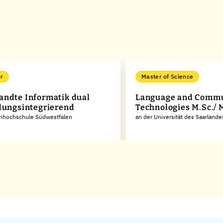
r
Master of Science
ndte Informatik dual
Language and Commu
dungsintegrierend
Technologies M.Sc./ 
chhochschule Südwestfalen
an der Universität des Saarlande