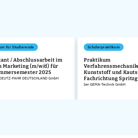
um für Studierende
Schülerpraktikum
kant / Abschlussarbeit im
Praktikum
h Marketing (m/w/d) für
Verfahrensmechanike
ommersemester 2025
Kunststoff und Kaut
Fachrichtung Spritz
 DEUTZ-FAHR DEUTSCHLAND GmbH
bei GEMA-Technik GmbH