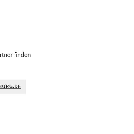
+
−
tner finden
BURG.DE