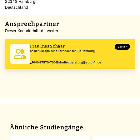
22143 Hamburg
Deutschland
Leaflet
|
©
OpenStreetMap
,
+
Ansprechpartner
Dieser Kontakt hilft dir weiter
−
Frau Ines Schaar
Leiter
an der Europäische Fernhochschule Hamburg
040 67570-700
studienberatung@euro-fh.de
Ähnliche Studiengänge