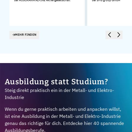
bei HOSOKAWA ALPINE Aktiengesellschaft
bei SMS group GmbH
.
MEHR FINDEN
Ausbildung statt Studium?
Steig direkt praktisch ein in der Metall- und Elektro-
Industrie
Wenn du gerne praktisch arbeiten und anpacken willst,
ist eine Ausbildung in der Metall- und Elektro-Industrie
genau das richtige für dich. Entdecke hier 40 spannende
Ausbildungsberufe.