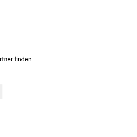
+
−
tner finden