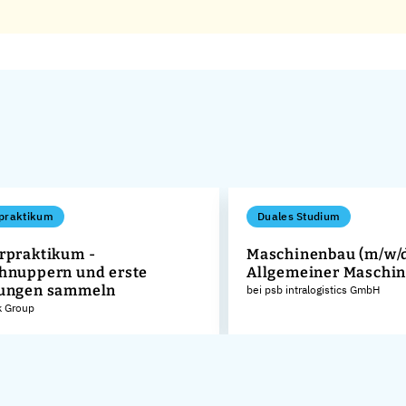
praktikum
Duales Studium
rpraktikum -
Maschinenbau (m/w/d
hnuppern und erste
Allgemeiner Maschi
rungen sammeln
bei psb intralogistics GmbH
k Group