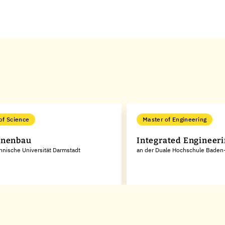
of Science
Master of Engineering
inenbau
Integrated Engineer
hnische Universität Darmstadt
an der Duale Hochschule Bade