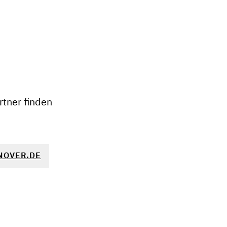
+
−
tner finden
NOVER.DE