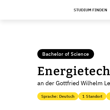
STUDIUM FINDEN
Bachelor of Science
Energietec
an der Gottfried Wilhelm L
Sprache: Deutsch
1 Standort