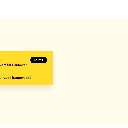
z
Leiter
iversität Hannover
zuv.uni-hannover.de