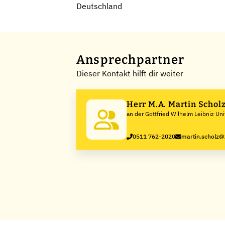
Deutschland
Ansprechpartner
Dieser Kontakt hilft dir weiter
Herr M.A. Martin Schol
an der Gottfried Wilhelm Leibniz Un
0511 762-2020
martin.scholz@