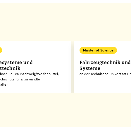
Master of Science
esysteme und
Fahrzeugtechnik und
ttechnik
Systeme
chschule Braunschweig/Wolfenbüttel,
an der Technische Universität 
ochschule für angewandte
aften