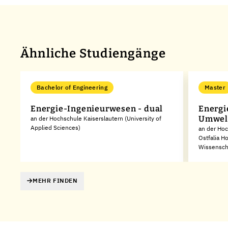
Ähnliche Studiengänge
Bachelor of Engineering
Master
Energie-Ingenieurwesen - dual
Energi
Umwel
an der Hochschule Kaiserslautern (University of
Applied Sciences)
an der Ho
Ostfalia H
Wissensch
MEHR FINDEN