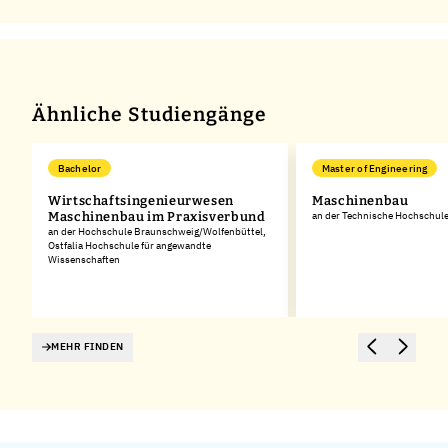
Ähnliche Studiengänge
Bachelor
Master of Engineering
d
Wirtschaftsingenieurwesen
Maschinenbau
Maschinenbau im Praxisverbund
an der Technische Hochschul
an der Hochschule Braunschweig/Wolfenbüttel,
Ostfalia Hochschule für angewandte
Wissenschaften
MEHR FINDEN