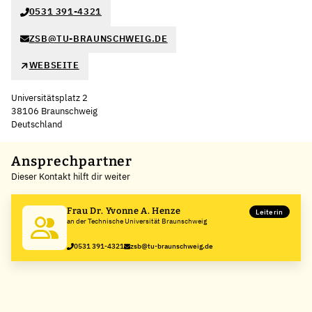
0531 391-4321
ZSB@TU-BRAUNSCHWEIG.DE
WEBSEITE
Universitätsplatz 2
38106 Braunschweig
Deutschland
Leaflet
|
©
OpenStreetMap
,
+
Ansprechpartner
Dieser Kontakt hilft dir weiter
−
Frau Dr. Yvonne A. Henze
Leiterin
an der Technische Universität Braunschweig
0531 391-4321
zsb@tu-braunschweig.de