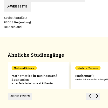
WEBSEITE
Seybothstraße 2
93053 Regensburg
Deutschland
Leaflet
|
©
OpenStreetMap
,
+
−
Ähnliche Studiengänge
Master of Science
Master of Science
Mathematics in Business and
Mathematik
Economics
an der Johannes Gutenberg-Un
an der Technische Universität Dresden
MEHR FINDEN