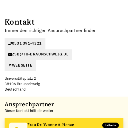
Kontakt
Immer den richtigen Ansprechpartner finden
0531 391-4321
ZSB@TU-BRAUNSCHWEIG.DE
WEBSEITE
Universitätsplatz 2
38106 Braunschweig
Deutschland
Leaflet
|
©
OpenStreetMap
,
+
Ansprechpartner
Dieser Kontakt hilft dir weiter
−
Frau Dr. Yvonne A. Henze
Leiterin