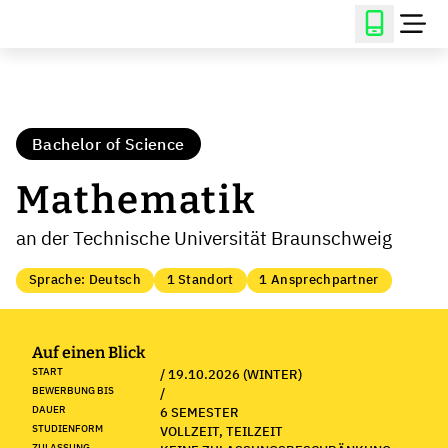
Bachelor of Science
Mathematik
an der Technische Universität Braunschweig
Sprache: Deutsch
1 Standort
1 Ansprechpartner
Auf einen Blick
START
/ 19.10.2026 (WINTER)
BEWERBUNG BIS
/
DAUER
6 SEMESTER
STUDIENFORM
VOLLZEIT, TEILZEIT
ZULASSUNG