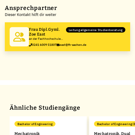
+
Ansprechpartner
Dieser Kontakt hilft dir weiter
−
Frau Dipl.Gyml.
Leitung allgemeine Studienberatung
Zoe East
an der Fachhochschule
Aachen
0241 6009 51807
east@fh-aachen.de
Ähnliche Studiengänge
Bachelor of Engineering
Bachelor of Engineering (
Mechatronik
Mechatronik, Dual