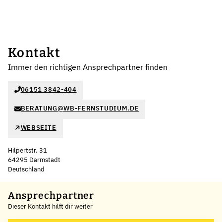
Kontakt
Immer den richtigen Ansprechpartner finden
06151 3842-404
BERATUNG@WB-FERNSTUDIUM.DE
WEBSEITE
Hilpertstr. 31
64295 Darmstadt
Deutschland
Leaflet
|
©
OpenStreetMap
,
+
Ansprechpartner
Dieser Kontakt hilft dir weiter
−