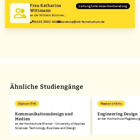
Frau Katharina
Leitung Interessentenberatung
Wittmann
an der Wilhelm Büchner
Hochschule
06151 3842-404
beratung@wb-fernstudium.de
Ähnliche Studiengänge
Diplom (FH)
Master of Arts
Kommunikationsdesign und
Engineering Design
Medien
an der Hochschule Magdeburg
an der Hochschule Wismar - University of Applied
Sciences: Technology, Business and Design